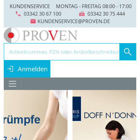
KUNDENSERVICE
MONTAG - FREITAG 08:00 - 17:00
call
fax
03342 30 67 100
03342 30 75 444
mail
search
login
Anmelden