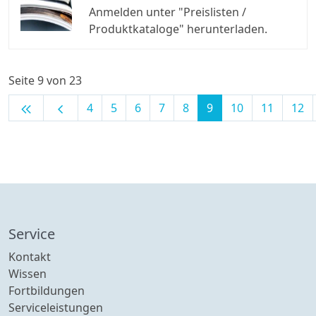
Anmelden unter "Preislisten /
Produktkataloge" herunterladen.
Seite 9 von 23
keyboard_double_arrow_left
chevron_left
4
5
6
7
8
9
10
11
12
Service
Kontakt
Wissen
Fortbildungen
Serviceleistungen