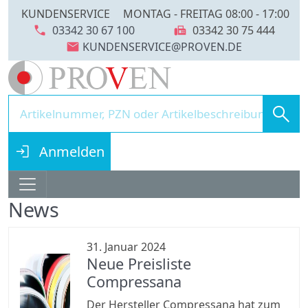
KUNDENSERVICE
MONTAG - FREITAG 08:00 - 17:00
call
fax
03342 30 67 100
03342 30 75 444
mail
search
login
Anmelden
News
31. Januar 2024
Neue Preisliste
Compressana
Der Hersteller Compressana hat zum