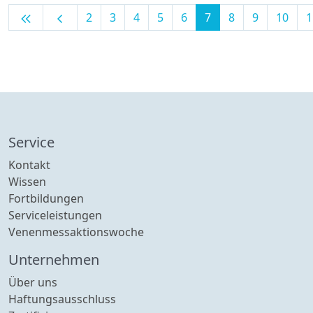
keyboard_double_arrow_left
chevron_left
2
3
4
5
6
7
8
9
10
1
Service
Kontakt
Wissen
Fortbildungen
Serviceleistungen
Venenmessaktionswoche
Unternehmen
Über uns
Haftungsausschluss