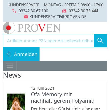
KUNDENSERVICE
MONTAG - FREITAG 08:00 - 17:00
call
fax
03342 30 67 100
03342 30 75 444
mail
search
login
Anmelden
News
12. Juni 2024
Ofa Memory mit
nachhaltigerem Polyamid
Der Hersteller Ofa ist stolz, eine ganz