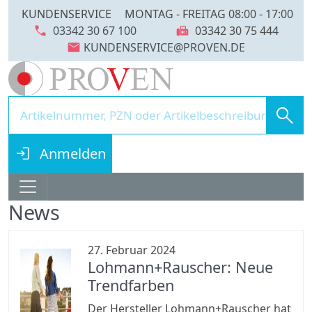
KUNDENSERVICE
MONTAG - FREITAG 08:00 - 17:00
call
fax
03342 30 67 100
03342 30 75 444
mail
search
login
Anmelden
News
27. Februar 2024
Lohmann+Rauscher: Neue
Trendfarben
Der Hersteller Lohmann+Rauscher hat