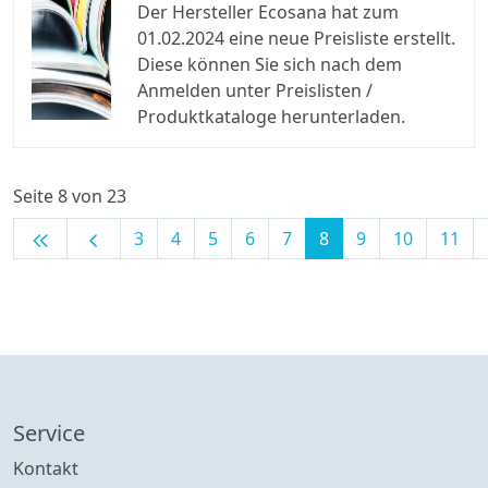
Der Hersteller Ecosana hat zum
01.02.2024 eine neue Preisliste erstellt.
Diese können Sie sich nach dem
Anmelden unter Preislisten /
Produktkataloge herunterladen.
Seite 8 von 23
keyboard_double_arrow_left
chevron_left
3
4
5
6
7
8
9
10
11
Service
Kontakt