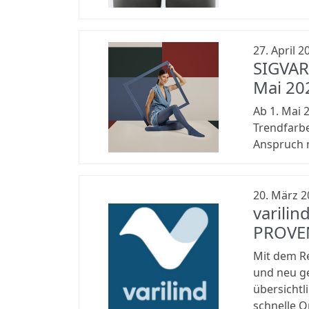
27. April 2
SIGVAR
Mai 20
Ab 1. Mai 
Trendfarbe
Anspruch m
20. März 2
varili
PROVE
Mit dem Re
und neu ge
übersichtl
schnelle O