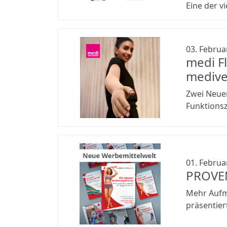
Eine der v
03. Februa
medi F
medive
Zwei Neuer
Funktions
01. Februa
PROVEN
Mehr Aufm
präsentier