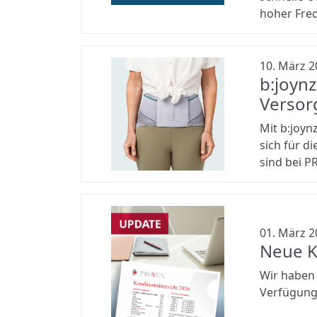
hoher Fre
10. März 2
b:joyn
Versor
Mit b:joyn
sich für 
sind bei P
01. März 2
Neue K
Wir haben 
Verfügung