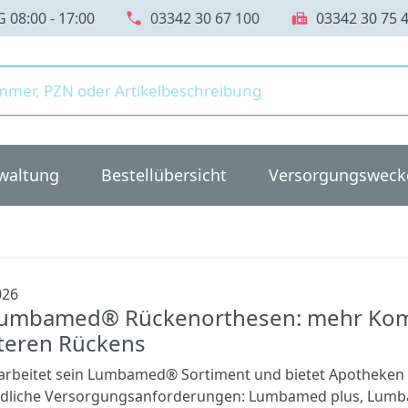
call
fax
08:00 - 17:00
03342 30 67 100
03342 30 75 
waltung
Bestellübersicht
Versorgungsweck
026
umbamed® Rückenorthesen: mehr Komfo
teren Rückens
arbeitet sein Lumbamed® Sortiment und bietet Apotheken
edliche Versorgungsanforderungen: Lumbamed plus, Lum