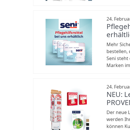
24. Februa
Pflege
erhältl
Mehr Siche
bestellen,
Seni steht
Marken im 
24. Februa
NEU: Le
PROVE
Der neue L
werden Ihr
können Kun