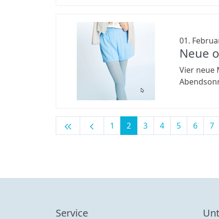
01. Februa
Neue o
Vier neue 
Abendsonne
keyboard_double_arrow_left
chevron_left
1
2
3
4
5
6
7
Service
Un