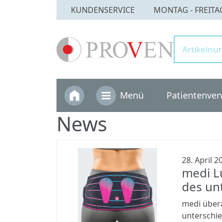
KUNDENSERVICE
MONTAG - FREITAG 
home
Menü
Patientenver
News
28. April 2
medi L
des un
medi über
unterschi