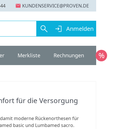
mail
444
search
login
Anmelden
er
Merkliste
Rechnungen
Aktione
rt für die Versorgung
 damit moderne Rückenorthesen für
bamed basic und Lumbamed sacro.