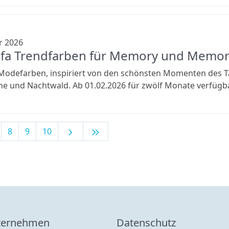
r 2026
fa Trendfarben für Memory und Memory
Modefarben, inspiriert von den schönsten Momenten des T
 und Nachtwald. Ab 01.02.2026 für zwölf Monate verfügbar
chevron_right
keyboard_double_arrow_right
8
9
10
ternehmen
Datenschutz